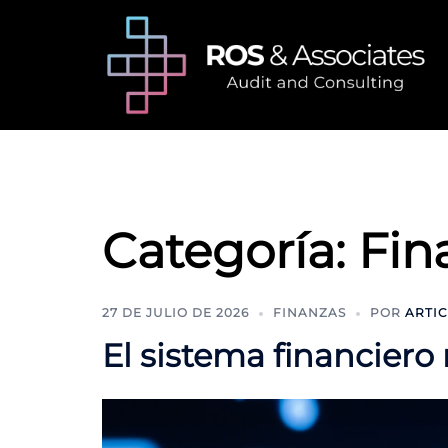
Saltar
al
contenido
Categoría:
Fin
27 DE JULIO DE 2026
FINANZAS
POR
ARTIC
El sistema financiero