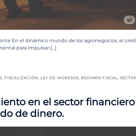
iente En el dinámico mundo de los agronegocios, el créd
ental para impulsar […]
S
,
FISCALIZACIÓN
,
LEY DE INGRESOS
,
REGIMEN FISCAL
,
SECTO
ento en el sector financiero
ado de dinero.