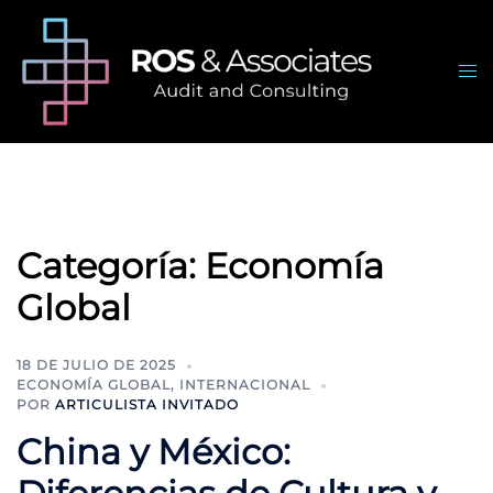
Saltar
al
contenido
Alte
me
Categoría:
Economía
Global
18 DE JULIO DE 2025
ECONOMÍA GLOBAL
,
INTERNACIONAL
POR
ARTICULISTA INVITADO
China y México: