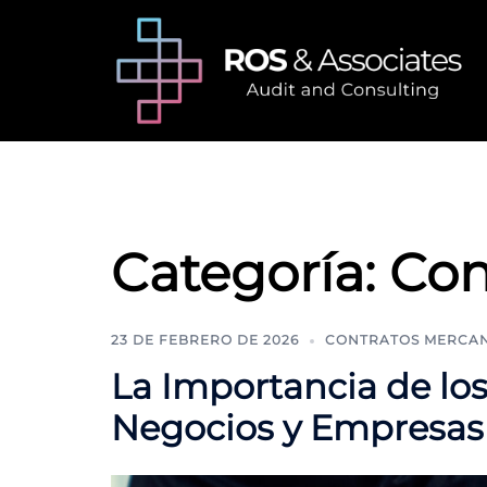
Saltar
al
contenido
Categoría:
Con
23 DE FEBRERO DE 2026
CONTRATOS MERCAN
La Importancia de los
Negocios y Empresas