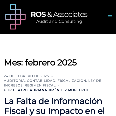
Saltar
al
contenido
Alte
me
Mes:
febrero 2025
24 DE FEBRERO DE 2025
AUDITORIA
,
CONTABILIDAD
,
FISCALIZACIÓN
,
LEY DE
INGRESOS
,
REGIMEN FISCAL
POR
BEATRIZ ADRIANA JIMÉNDEZ MONTERDE
La Falta de Información
Fiscal y su Impacto en el