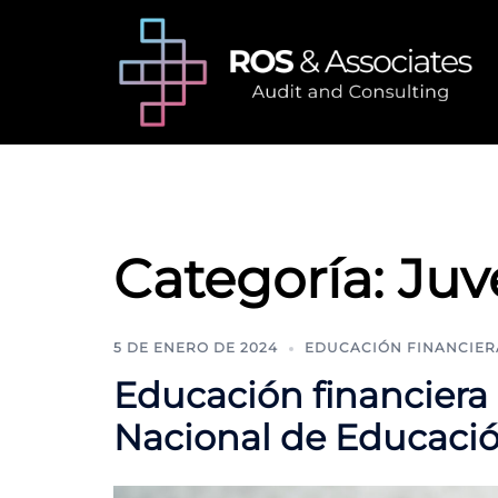
Saltar
al
contenido
Categoría:
Juv
5 DE ENERO DE 2024
EDUCACIÓN FINANCIER
Educación financiera
Nacional de Educació