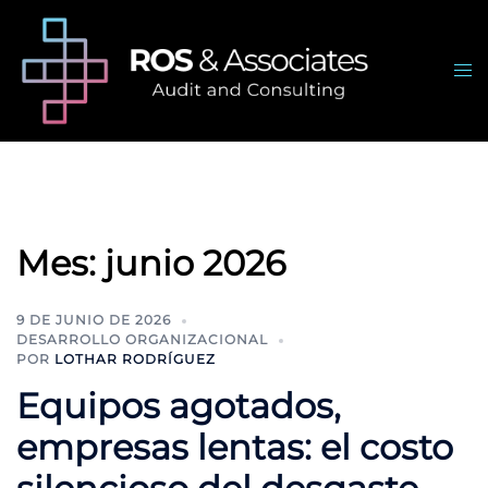
Saltar
al
contenido
Alte
me
Mes:
junio 2026
9 DE JUNIO DE 2026
DESARROLLO ORGANIZACIONAL
POR
LOTHAR RODRÍGUEZ
Equipos agotados,
empresas lentas: el costo