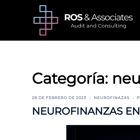
Saltar
al
contenido
Categoría:
neu
28 DE FEBRERO DE 2023
NEUROFINAZAS
NEUROFINANZAS EN 