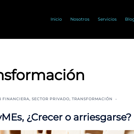
Inicio
Nosotros
Servicios
Blo
nsformación
 FINANCIERA
,
SECTOR PRIVADO
,
TRANSFORMACIÓN
MEs, ¿Crecer o arriesgarse?