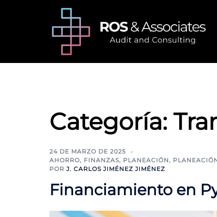
Saltar
al
contenido
Categoría:
Tra
24 DE MARZO DE 2025
AHORRO
,
FINANZAS
,
PLANEACIÓN
,
PLANEACIÓN
POR
J. CARLOS JIMÉNEZ JIMÉNEZ
Financiamiento en Py