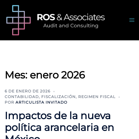
Saltar
al
contenido
Alte
me
Mes:
enero 2026
6 DE ENERO DE 2026
CONTABILIDAD
,
FISCALIZACIÓN
,
REGIMEN FISCAL
POR
ARTICULISTA INVITADO
Impactos de la nueva
política arancelaria en