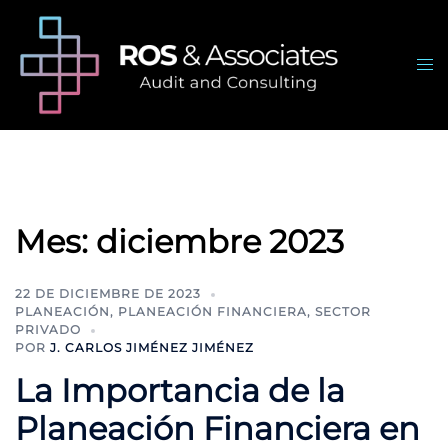
Saltar
al
contenido
Alte
me
Mes:
diciembre 2023
22 DE DICIEMBRE DE 2023
PLANEACIÓN
,
PLANEACIÓN FINANCIERA
,
SECTOR
PRIVADO
POR
J. CARLOS JIMÉNEZ JIMÉNEZ
La Importancia de la
Planeación Financiera en