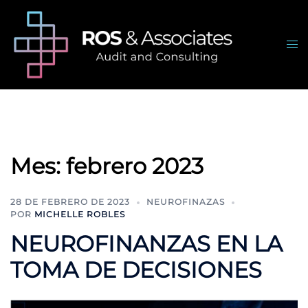
Saltar
al
contenido
Alte
me
Mes:
febrero 2023
28 DE FEBRERO DE 2023
NEUROFINAZAS
POR
MICHELLE ROBLES
NEUROFINANZAS EN LA
TOMA DE DECISIONES