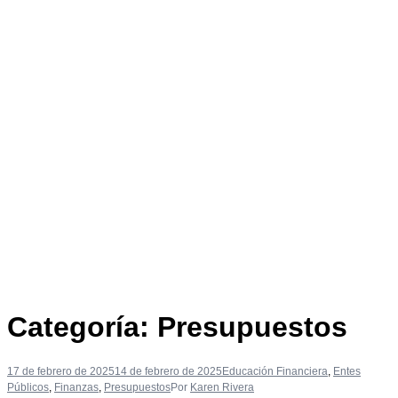
Categoría:
Presupuestos
17 de febrero de 2025
14 de febrero de 2025
Educación Financiera
,
Entes
Públicos
,
Finanzas
,
Presupuestos
Por
Karen Rivera