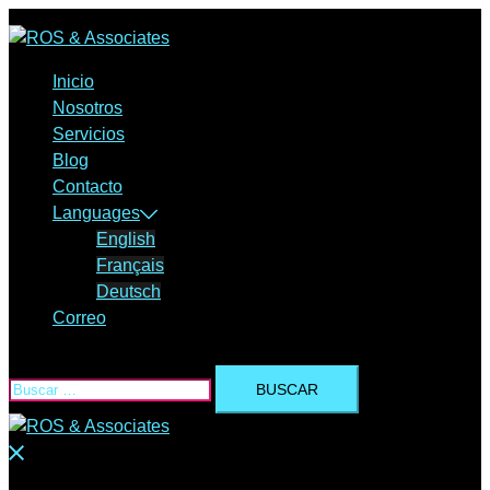
Saltar
al
contenido
Inicio
Nosotros
Servicios
Blog
Contacto
Languages
English
Français
Deutsch
Correo
Buscar:
Cerrar
menú