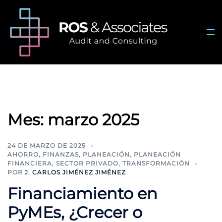
Saltar
al
contenido
Alte
me
Mes:
marzo 2025
24 DE MARZO DE 2025
AHORRO
,
FINANZAS
,
PLANEACIÓN
,
PLANEACIÓN
FINANCIERA
,
SECTOR PRIVADO
,
TRANSFORMACIÓN
POR
J. CARLOS JIMÉNEZ JIMÉNEZ
Financiamiento en
PyMEs, ¿Crecer o