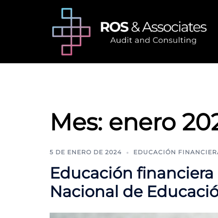
Saltar
al
contenido
Mes:
enero 20
5 DE ENERO DE 2024
EDUCACIÓN FINANCIER
Educación financiera
Nacional de Educació