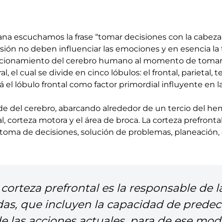
na escuchamos la frase “tomar decisiones con la cabeza fr
ón no deben influenciar las emociones y en esencia la 
uncionamiento del cerebro humano al momento de tomar 
l cual se divide en cinco lóbulos: el frontal, parietal, te
rá el lóbulo frontal como factor primordial influyente en 
nde del cerebro, abarcando alrededor de un tercio del he
al, corteza motora y el área de broca. La corteza prefront
 toma de decisiones, solución de problemas, planeación, o
 corteza prefrontal es la responsable de 
das, que incluyen la capacidad de predec
de las acciones actuales, para de ese mod