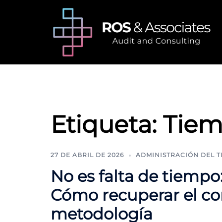
Saltar
al
contenido
Etiqueta:
Tie
27 DE ABRIL DE 2026
ADMINISTRACIÓN DEL 
No es falta de tiempo:
Cómo recuperar el co
metodología