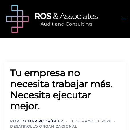
Saltar
al
contenido
Alte
me
Tu empresa no
necesita trabajar más.
Necesita ejecutar
mejor.
POR
LOTHAR RODRÍGUEZ
11 DE MAYO DE 2026
DESARROLLO ORGANIZACIONAL