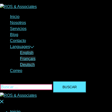
Saltar
al
contenido
Inicio
Nosotros
Servicios
Blog
Contacto
Languages
English
Français
Deutsch
Correo
Buscar:
Cerrar
menú
Inicio