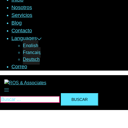
Nosotros
Servicios
Blog
Contacto
Languages
English
Français
Deutsch
Correo
Alternar
menú
Buscar: