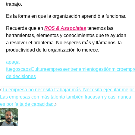
trabajo.
Es la forma en que la organización aprendió a funcionar.
Recuerda que en
ROS & Associates
tenemos las
herramientas, elementos y conocimientos que te ayudan
a resolver el problema. No esperes más y llámanos, la
productividad de tu organización lo merece.
apaga
fuegos
caos
Cultura
empresa
entrenamiento
gestión
microempr
de decisiones
Navegación
Tu empresa no necesita trabajar más. Necesita ejecutar mejor.
de
Las empresas con más talento también fracasan y casi nunca
es por falta de capacidad.
entradas